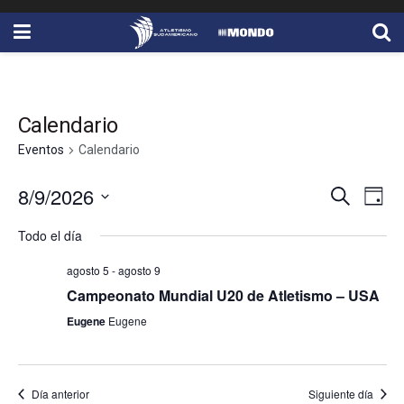
Calendario
Eventos
Calendario
8/9/2026
Naveg
Na
Buscar
Día
Seleccionar
de
de
Todo el día
fecha.
vis
búsqu
agosto 5
-
agosto 9
de
Campeonato Mundial U20 de Atletismo – USA
y
Ev
Eugene
Eugene
vistas
de
Día anterior
Siguiente día