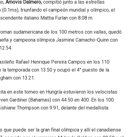
go,
Arnovis Dalmero,
compitió junto a las estrellas
 (0.1ms), triunfando el campeón mundial y olímpico, el
ascendente italiano Mattia Furlan con 8.08 m.
oman sudamericana de los 100 metros con vallas, quedó
rriqueña y campeona olímpica Jasmine Camacho-Quinn con
12.54.
asileño Rafael Henrique Pereira Campos en los 110
 la temporada con 13.50 y ocupó el 4° puesto de la
ngham con 13.21.
ta en este torneo en Hungría estuvieron los velocistas
ven Gardiner (Bahamas) con 44.50 en 400. En los 100
Kishiane Thompson con 9.91, delante del medallista
o que puede ser la gran final olímpica y allí el canadiense