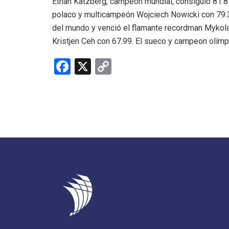
Ethan Katzberg, campeón mundial, consiguió 81.8
polaco y multicampeón Wojciech Nowicki con 79.3
del mundo y venció el flamante recordman Mykola
Kristjen Ceh con 67.99. El sueco y campeon olímpi
F
X
C
a
o
ce
py
b
Li
o
n
o
k
k