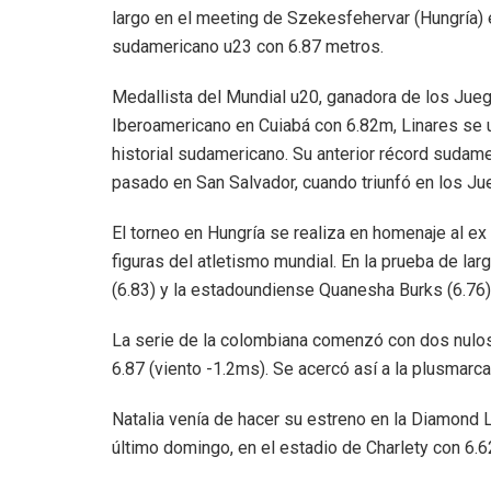
largo en el meeting de Szekesfehervar (Hungría) e
sudamericano u23 con 6.87 metros.
Medallista del Mundial u20, ganadora de los Ju
Iberoamericano en Cuiabá con 6.82m, Linares se ub
historial sudamericano. Su anterior récord sudame
pasado en San Salvador, cuando triunfó en los Ju
El torneo en Hungría se realiza en homenaje al ex 
figuras del atletismo mundial. En la prueba de lar
(6.83) y la estadoundiense Quanesha Burks (6.76)
La serie de la colombiana comenzó con dos nulos,
6.87 (viento -1.2ms). Se acercó así a la plusmarc
Natalia venía de hacer su estreno en la Diamond 
último domingo, en el estadio de Charlety con 6.6