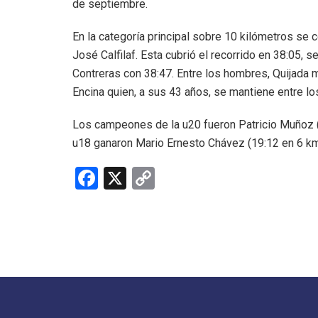
de septiembre.
En la categoría principal sobre 10 kilómetros s
José Calfilaf. Esta cubrió el recorrido en 38:05, 
Contreras con 38:47. Entre los hombres, Quijada m
Encina quien, a sus 43 años, se mantiene entre lo
Los campeones de la u20 fueron Patricio Muñoz (
u18 ganaron Mario Ernesto Chávez (19:12 en 6 km)
F
X
C
a
o
ce
py
b
Li
o
n
o
k
k