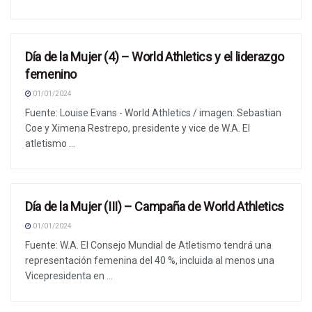
Día de la Mujer (4) – World Athletics y el liderazgo
NOTICIAS
femenino
01/01/2024
Fuente: Louise Evans - World Athletics / imagen: Sebastian
Coe y Ximena Restrepo, presidente y vice de W.A. El
atletismo ...
Día de la Mujer (III) – Campaña de World Athletics
NOTICIAS
01/01/2024
Fuente: W.A. El Consejo Mundial de Atletismo tendrá una
representación femenina del 40 %, incluida al menos una
Vicepresidenta en ...