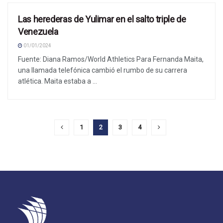
Las herederas de Yulimar en el salto triple de
NOTICIAS
Venezuela
01/01/2024
Fuente: Diana Ramos/World Athletics Para Fernanda Maita,
una llamada telefónica cambió el rumbo de su carrera
atlética. Maita estaba a ...
1
2
3
4