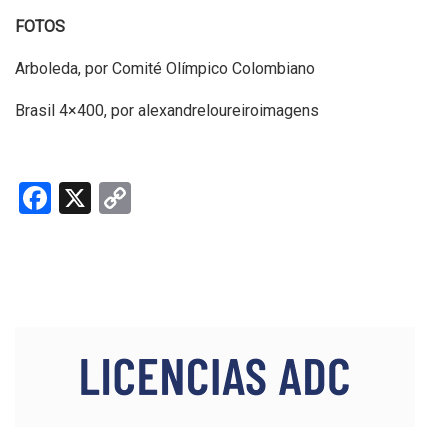
FOTOS
Arboleda, por Comité Olímpico Colombiano
Brasil 4×400, por alexandreloureiroimagens
F
X
C
a
o
ce
py
b
Li
o
n
o
k
k