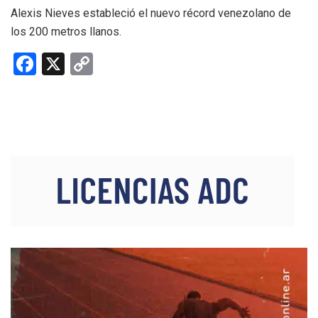
Alexis Nieves estableció el nuevo récord venezolano de
los 200 metros llanos.
F
X
C
a
o
ce
py
b
Li
o
n
o
k
k