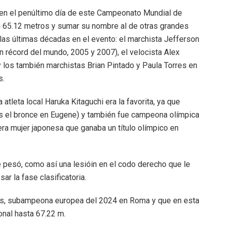
a en el penúltimo día de este Campeonato Mundial de
on 65.12 metros y sumar su nombre al de otras grandes
 las últimas décadas en el evento: el marchista Jefferson
n récord del mundo, 2005 y 2007), el velocista Alex
los también marchistas Brian Pintado y Paula Torres en
s.
 atleta local Haruka Kitaguchi era la favorita, ya que
as el bronce en Eugene) y también fue campeona olímpica
era mujer japonesa que ganaba un título olímpico en
le pesó, como así una lesióin en el codo derecho que le
r la fase clasificatoria.
gos, subampeona europea del 2024 en Roma y que en esta
onal hasta 67.22 m.