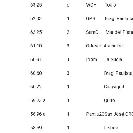
63.25 q WCH Tokio 19.
62.33 1 GPB Brag. Paulista 2
62.25 2 SamC Mar del Plata 2
61.10 3 Odesur Asunción 13
60.91 1 IbAm La Nucía 20
60.60 3 Brag. Paulista 07
60.22 1 Guayaquil 16.
59.73 a 1 Quito 01.0
58.96 a 1 Pam u20San José CRC 
58.59 1 Lisboa 10.0