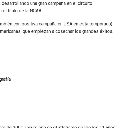
e desarrollando una gran campaña en el circuito
 el título de la NCAA.
también con positiva campaña en USA en esta temporada)
americanas, que empiezan a cosechar los grandes éxitos.
grafía
ero de 2001. Incursionó en el atletismo desde los 11 años