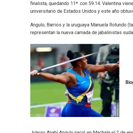
finalista, quedando 11ª. con 59.14. Valentina vien
universitario de Estados Unidos y este año obtuvo
Angulo, Barrios y la uruguaya Manuela Rotundo (
representan la nueva camada de jabalinistas sud
Bio
Juleisy Anahí Angulo nació en Machala el 2 de en