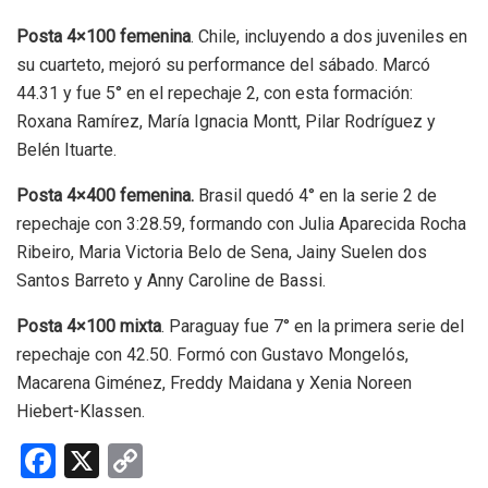
Posta 4×100 femenina
. Chile, incluyendo a dos juveniles en
su cuarteto, mejoró su performance del sábado. Marcó
44.31 y fue 5° en el repechaje 2, con esta formación:
Roxana Ramírez, María Ignacia Montt, Pilar Rodríguez y
Belén Ituarte.
Posta 4×400 femenina.
Brasil quedó 4° en la serie 2 de
repechaje con 3:28.59, formando con Julia Aparecida Rocha
Ribeiro, Maria Victoria Belo de Sena, Jainy Suelen dos
Santos Barreto y Anny Caroline de Bassi.
Posta 4×100 mixta
. Paraguay fue 7° en la primera serie del
repechaje con 42.50. Formó con Gustavo Mongelós,
Macarena Giménez, Freddy Maidana y Xenia Noreen
Hiebert-Klassen.
F
X
C