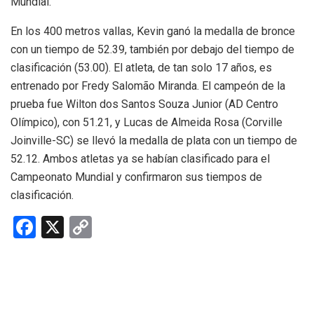
Mundial.
En los 400 metros vallas, Kevin ganó la medalla de bronce
con un tiempo de 52.39, también por debajo del tiempo de
clasificación (53.00). El atleta, de tan solo 17 años, es
entrenado por Fredy Salomão Miranda. El campeón de la
prueba fue Wilton dos Santos Souza Junior (AD Centro
Olímpico), con 51.21, y Lucas de Almeida Rosa (Corville
Joinville-SC) se llevó la medalla de plata con un tiempo de
52.12. Ambos atletas ya se habían clasificado para el
Campeonato Mundial y confirmaron sus tiempos de
clasificación.
F
X
C
a
o
ce
py
b
Li