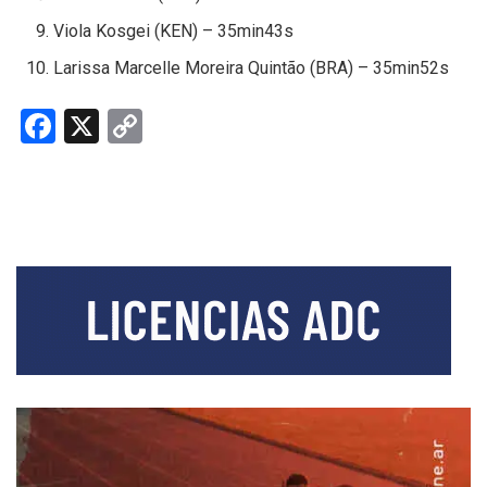
Viola Kosgei (KEN) – 35min43s
Larissa Marcelle Moreira Quintão (BRA) – 35min52s
F
X
C
a
o
ce
py
b
Li
o
n
o
k
k