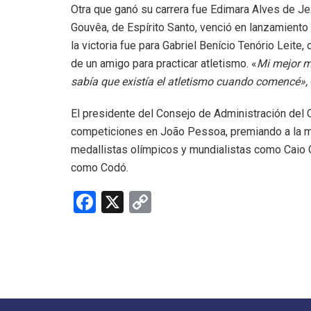
Otra que ganó su carrera fue Edimara Alves de Je
Gouvêa, de Espírito Santo, venció en lanzamiento
la victoria fue para Gabriel Benício Tenório Leite,
de un amigo para practicar atletismo. «
Mi mejor ma
sabía que existía el atletismo cuando comencé»,
El presidente del Consejo de Administración del 
competiciones en João Pessoa, premiando a la ma
medallistas olímpicos y mundialistas como Caio 
como Codó.
F
X
C
a
o
ce
py
b
Li
o
n