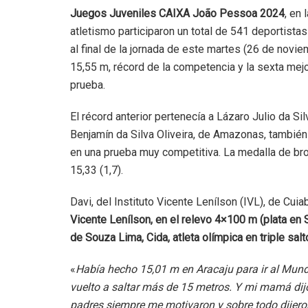
Juegos Juveniles CAIXA João Pessoa 2024
, en
atletismo participaron un total de 541 deportist
al final de la jornada de este martes (26 de noviem
15,55 m, récord de la competencia y la sexta mej
prueba.
El récord anterior pertenecía a Lázaro Julio da Si
Benjamín da Silva Oliveira, de Amazonas, también 
en una prueba muy competitiva. La medalla de bro
15,33 (1,7).
Davi, del Instituto Vicente Lenílson (IVL), de Cu
Vicente Lenílson, en el relevo 4×100 m (plata en
de Souza Lima, Cida, atleta olímpica en triple sal
«
Había hecho 15,01 m en Aracaju para ir al Mundi
vuelto a saltar más de 15 metros. Y mi mamá dijo
padres siempre me motivaron y sobre todo dijero