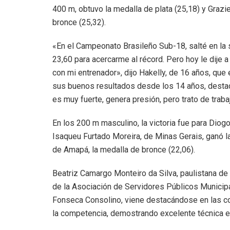
400 m, obtuvo la medalla de plata (25,18) y Grazi
bronce (25,32).
«En el Campeonato Brasileño Sub-18, salté en la s
23,60 para acercarme al récord. Pero hoy le dije 
con mi entrenador», dijo Hakelly, de 16 años, qu
sus buenos resultados desde los 14 años, desta
es muy fuerte, genera presión, pero trato de trabaj
En los 200 m masculino, la victoria fue para Diog
Isaqueu Furtado Moreira, de Minas Gerais, ganó la
de Amapá, la medalla de bronce (22,06).
Beatriz Camargo Monteiro da Silva, paulistana de 1
de la Asociación de Servidores Públicos Munici
Fonseca Consolino, viene destacándose en las com
la competencia, demostrando excelente técnica en