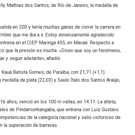
elly Mathias dos Santos, de Río de Janeiro, la medalla de
alida en 200 y tenía muchas ganas de correr la carrera en
a Hiller que me iba a ir. Estoy inmensamente agradecido
e entrena en el CIEP Maringá 455, en Macaé. Respecto a
có que la presión es mucha. «Dicen que soy un fenómeno,
ar y seguir adelante», añadió.
o Kauã Batista Gomes, de Paraíba, con 21,71 (+1,1).
 medalla de plata (22,03) y Saulo Ítalo dos Santos Araújo,
6 años, venció en los 100 m vallas, en 14.11. La atleta,
pales de Pindamonhangaba, que entrena con Luiz Gustavo
petencias de la categoría nacional y salió victorioso de
 la superación de barreras.