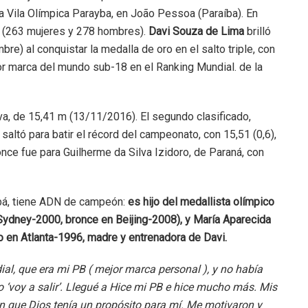
 la Vila Olímpica Parayba, en João Pessoa (Paraíba). En
as (263 mujeres y 278 hombres).
Davi Souza de Lima
brilló
bre) al conquistar la medalla de oro en el salto triple, con
or marca del mundo sub-18 en el Ranking Mundial. de la
lva, de 15,41 m (13/11/2016). El segundo clasificado,
saltó para batir el récord del campeonato, con 15,51 (0,6),
nce fue para Guilherme da Silva Izidoro, de Paraná, con
iabá, tiene ADN de campeón:
es hijo del medallista olímpico
 Sydney-2000, bronce en Beijing-2008), y María Aparecida
to en Atlanta-1996, madre y entrenadora de Davi.
al, que era mi PB ( mejor marca personal ), y no había
 ‘voy a salir’. Llegué a Hice mi PB e hice mucho más. Mis
n que Dios tenía un propósito para mí. Me motivaron y