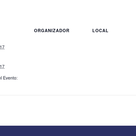
S
ORGANIZADOR
LOCAL
017
017
l Evento: