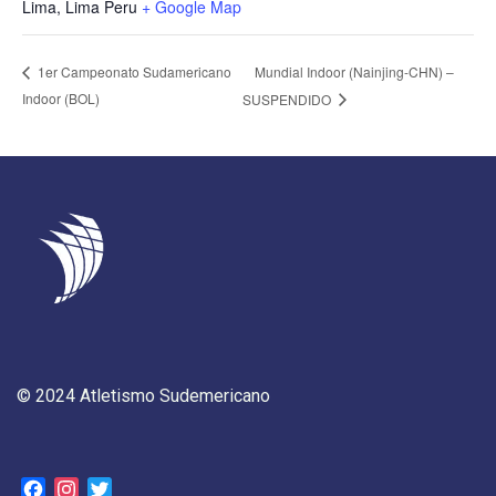
Lima
,
Lima
Peru
+ Google Map
Mundial Indoor (Nainjing-CHN) –
1er Campeonato Sudamericano
Indoor (BOL)
SUSPENDIDO
© 2024 Atletismo Sudemericano
Facebook
Instagram
Twitter