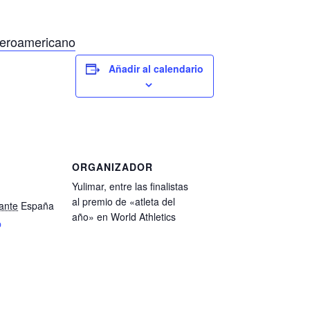
beroamericano
Añadir al calendario
ORGANIZADOR
Yulimar, entre las finalistas
al premio de «atleta del
cante
España
año» en World Athletics
p