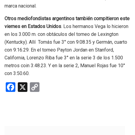
marca nacional.
Otros mediofondistas argentinos también compitieron este
viernes en Estados Unidos
. Los hermanos Vega lo hicieron
en los 3.000 m. con obtáculos del torneo de Lexington
(Kentucky). Allí Tomás fue 3° con 9:08.35 y Germán, cuarto
con 9:16.29. En el torneo Payton Jordan en Stanford,
California, Lorenzo Riba fue 3° en la serie 3 de los 1.500
metros coin 3:48.23. Y en la serie 2, Manuel Rojas fue 10°
con 3:50.60.
F
X
C
a
o
ce
py
b
Li
o
n