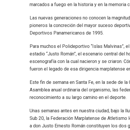
marcados a fuego en la historia y en la memoria c
Las nuevas generaciones no conocen la magnitud d
pioneros la concreción del mayor suceso deportivo
Deportivos Panamericanos de 1995.
Para muchos el Polideportivo “Islas Malvinas”, el V
estadio “Justo Román”, el escenario central del ho
escenografía con la cual nacieron y se criaron. C
fueron el legado de esa dirigencia marplatense entr
Este fin de semana en Santa Fe, en la sede de la 
Asamblea anual ordinaria del organismo, las feder
reconocimiento a su largo camino en el deporte.
Unas semanas antes en nuestra ciudad, bajo la ll
Sub 20, la Federación Marplatense de Atletismo l
a don Justo Ernesto Román constituyen los dos gr