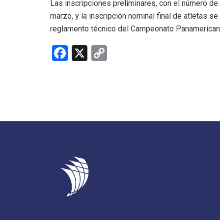
Las inscripciones preliminares, con el número de 
marzo, y la inscripción nominal final de atletas se
reglamento técnico del Campeonato Panamerican
F
X
C
a
o
ce
py
b
Li
o
n
o
k
k