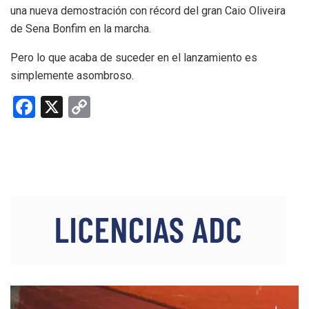
una nueva demostración con récord del gran Caio Oliveira
de Sena Bonfim en la marcha.
Pero lo que acaba de suceder en el lanzamiento es
simplemente asombroso.
F
X
C
a
o
ce
py
b
Li
o
n
o
k
k