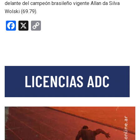
delante del campeón brasileño vigente Allan da Silva
Wolski (69.79).
F
X
C
a
o
ce
py
b
Li
o
n
o
k
k